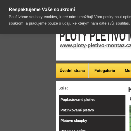
| Chovatelská pletiva | Pletiva v rámu rabicová | 
Respektujeme Vaše soukromí
Používáme soubory cookies, které nám umožňují Vám poskytnout optim
soukromí a pracujeme pouze s údaji, ke kterým nám dáte svůj souhlas
Úvodní strana
Fotogalerie
Mon
Sdílet
|
Poplastované pletivo
Pozinkované pletivo
Plotové sloupky