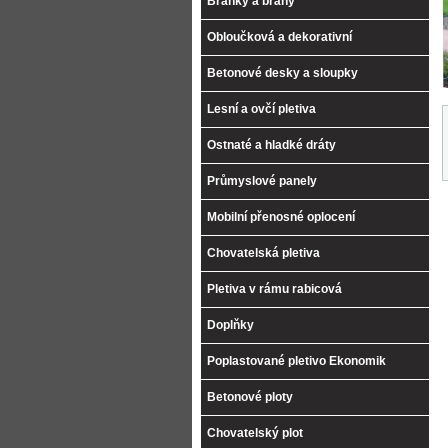
Branky a brány
Obloučková a dekorativní
Betonové desky a sloupky
Lesní a ovčí pletiva
Ostnaté a hladké dráty
Průmyslové panely
Mobilní přenosné oplocení
Chovatelská pletiva
Pletiva v rámu rabicová
Doplňky
Poplastované pletivo Ekonomik
Betonové ploty
Chovatelský plot