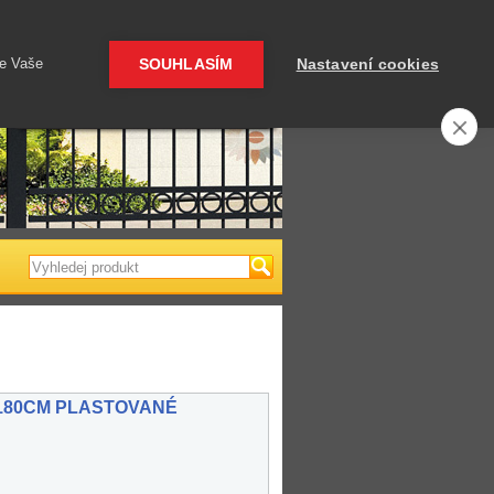
 a čerpadla
Ploty a pletivo
me Vaše
SOUHLASÍM
Nastavení cookies
Váš košík je prázný
180CM PLASTOVANÉ