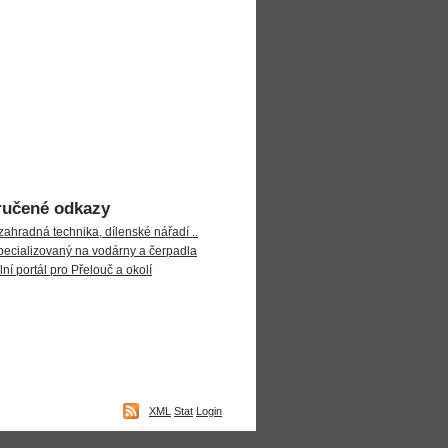
učené odkazy
zahradná technika, dílenské nářadí ..
ecializovaný na vodárny a čerpadla
ní portál pro Přelouč a okolí
XML
Stat
Login