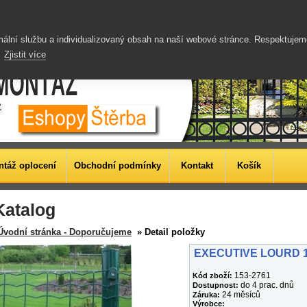
Lesní a ovčí pletiva |
Zahradní technika
Vodárny
ální službu a individualizovaný obsah na naší webové stránce. Respektuje
.
Zjistit více
táž oplocení
Obchodní podmínky
Kontakt
Košík
Katalog
Úvodní stránka - Doporučujeme
» Detail položky
EXECUTIVE LOURD 
153-2761
Kód zboží:
do 4 prac. dnů
Dostupnost:
24 měsíců
Záruka:
Výrobce: