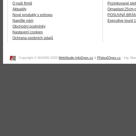
O naši firmě
Pozinkované plet
Aktuality
Ornaplast 25cm 
Nové produkty v eshopu
POSUVNÁ BRÁNA
Napište nám
Executive lourd 
Obchodní podmínky
Nastavení cookies
Ochrana osobních údajů
Copyright © 06/2006-2026
WebStudio InfoDnes.cz
&
PřeloučDnes.cz
- Ing. Ma