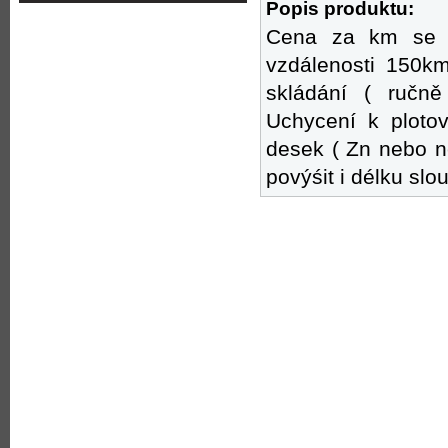
Popis produktu:
Cena za km se p
vzdálenosti 150km 
skládání ( ručně
Uchycení k ploto
desek ( Zn nebo ne
povýśit i délku sl