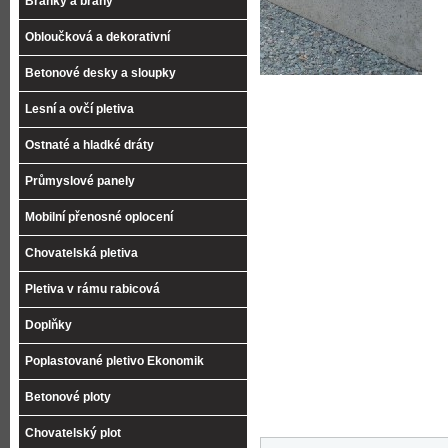
Branky a brány
Obloučková a dekorativní
Betonové desky a sloupky
Lesní a ovčí pletiva
Ostnaté a hladké dráty
Průmyslové panely
Mobilní přenosné oplocení
Chovatelská pletiva
Pletiva v rámu rabicová
Doplňky
Poplastované pletivo Ekonomik
Betonové ploty
Chovatelský plot