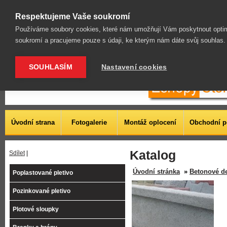
| Chovatelská pletiva | Pletiva v rámu rabicová | Lesní a ovčí pletiva |
Respektujeme Vaše soukromí
Používáme soubory cookies, které nám umožňují Vám poskytnout optim
soukromí a pracujeme pouze s údaji, ke kterým nám dáte svůj souhlas
SOUHLASÍM
Nastavení cookies
Úvodní strana
Fotogalerie
Montáž oplocení
Obchodní 
Katalog
Sdílet
|
Úvodní stránka
»
Betonové de
Poplastované pletivo
Pozinkované pletivo
Plotové sloupky