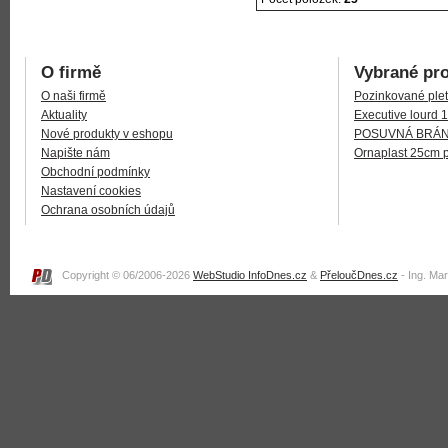
O firmě
Vybrané pr
O naši firmě
Pozinkované plet
Aktuality
Executive lourd 
Nové produkty v eshopu
POSUVNÁ BRÁNA
Napište nám
Ornaplast 25cm 
Obchodní podmínky
Nastavení cookies
Ochrana osobních údajů
Copyright © 06/2006-2026
WebStudio InfoDnes.cz
&
PřeloučDnes.cz
- Ing. Ma