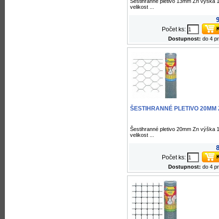
Šestihranné pletivo 13mm Zn výška 
velikost ...
9
Počet ks:
Dostupnost:
do 4 p
ŠESTIHRANNÉ PLETIVO 20MM 
Šestihranné pletivo 20mm Zn výška 
velikost ...
8
Počet ks:
Dostupnost:
do 4 p