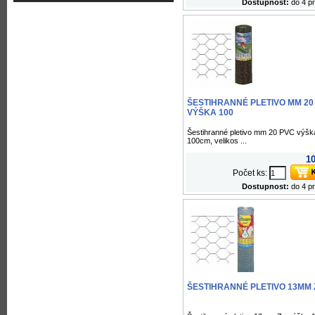
Dostupnost:
do 4 p
ŠESTIHRANNÉ PLETIVO MM 20
VÝŠKA 100
Šestihranné pletivo mm 20 PVC výšk
100cm, velikos ...
10
Počet ks:
Dostupnost:
do 4 p
ŠESTIHRANNÉ PLETIVO 13MM 