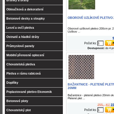
Branky a brány
Obloučková a dekorativní
OBOROVÉ UZLÍKOVÉ PLETIVO
Betonové desky a sloupky
Lesní a ovčí pletiva
Oborové uzlíkové pletivo 200cm pr. 2
Uzlíkov ...
Ostnaté a hladké dráty
9
Počet ks:
Průmyslové panely
Dostupnost:
do 4 p
Mobilní přenosné oplocení
Chovatelská pletiva
Pletiva v rámu rabicová
Doplňky
BAŽANTNICE - PLETENÉ PLET
20MM
Poplastované pletivo Ekonomik
Bažantnice - pletené pletivo 20mm ok
Pletené plet ...
Betonové ploty
255,- Kč
22
Počet ks:
Chovatelský plot