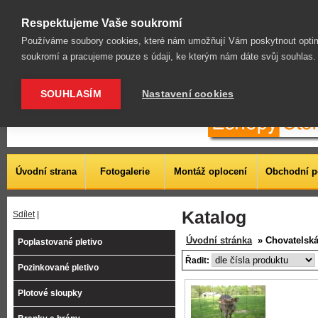
| Ostnaté a hladké dráty | Průmyslové panely | Mobilní přenosné oplocení |
Respektujeme Vaše soukromí
Používáme soubory cookies, které nám umožňují Vám poskytnout optim
soukromí a pracujeme pouze s údaji, ke kterým nám dáte svůj souhlas
SOUHLASÍM
Nastavení cookies
Úvodní strana
Fotogalerie
Montáž oplocení
Obchodní 
Katalog
Sdílet
|
Úvodní stránka
» Chovatelská 
Poplastované pletivo
Řadit:
Pozinkované pletivo
Plotové sloupky