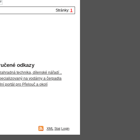
ů
Stránky:
1
učené odkazy
zahradná technika, dílenské nářadí ..
ecializovaný na vodárny a čerpadla
ní portál pro Přelouč a okolí
XML
Stat
Login