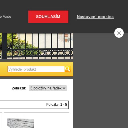
 a čerpadla
Ploty a pletivo
me Vaše
SOUHLASÍM
Nastavení cookies
Váš košík je prázný
Zobrazit:
Položky:
1 - 5