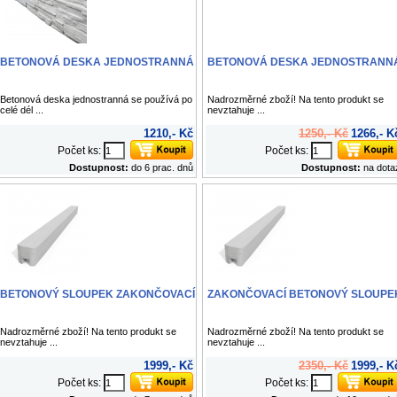
BETONOVÁ DESKA JEDNOSTRANNÁ
BETONOVÁ DESKA JEDNOSTRANN
Betonová deska jednostranná se používá po
Nadrozměrné zboží! Na tento produkt se
celé dél ...
nevztahuje ...
1210,- Kč
1250,- Kč
1266,- K
Počet ks:
Počet ks:
Dostupnost:
do 6 prac. dnů
Dostupnost:
na dota
BETONOVÝ SLOUPEK ZAKONČOVACÍ
ZAKONČOVACÍ BETONOVÝ SLOUPE
Nadrozměrné zboží! Na tento produkt se
Nadrozměrné zboží! Na tento produkt se
nevztahuje ...
nevztahuje ...
1999,- Kč
2350,- Kč
1999,- K
Počet ks:
Počet ks: