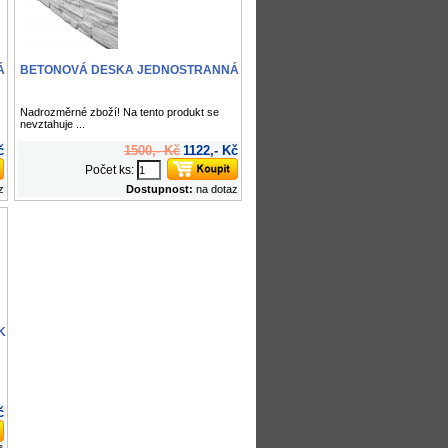
Á
BETONOVÁ DESKA JEDNOSTRANNÁ
Nadrozměrné zboží! Na tento produkt se
nevztahuje ...
č
1500,- Kč
1122,- Kč
Počet ks:
z
Dostupnost:
na dotaz
K
č