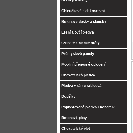
Branky a brány
Obloučková a dekorativní
Betonové desky a sloupky
Lesní a ovčí pletiva
Ostnaté a hladké dráty
Průmyslové panely
Mobilní přenosné oplocení
Chovatelská pletiva
Pletiva v rámu rabicová
Doplňky
Poplastované pletivo Ekonomik
Betonové ploty
Chovatelský plot